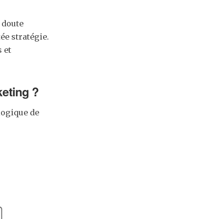
s doute
e stratégie.
 et
keting ?
logique de