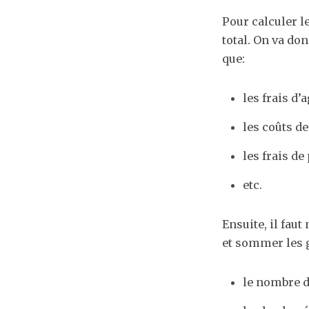
Pour calculer l
total. On va do
que:
les frais d’
les coûts d
les frais de
etc.
Ensuite, il fau
et sommer les g
le nombre 