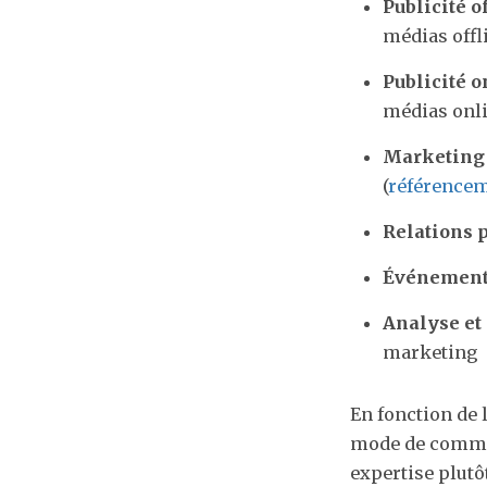
Publicité of
médias offli
Publicité o
médias onlin
Marketing 
(
référencem
Relations p
Événementi
Analyse et
marketing
En fonction de l
mode de commerc
expertise plutô