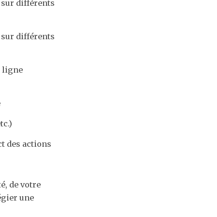
sur différents
sur différents
 ligne
e
tc.)
ct des actions
é, de votre
égier une