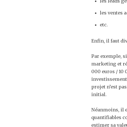
les leads g
les ventes 
etc.
Enfin, il faut 
Par exemple, si
marketing et ré
000 euros / 10 0
investissement i
projet n’est pa
initial.
Néanmoins, il e
quantifiables c
estimer sa vale