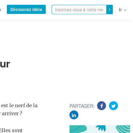
Découvrez Ideta
o
fr
ur
est le nerf de la
PARTAGER:
 arriver ?
Elles sont