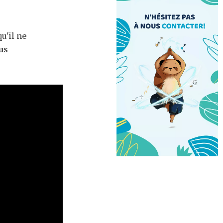
u'il ne
us