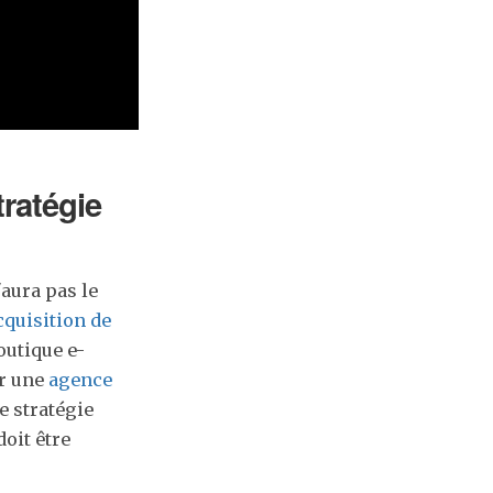
tratégie
'aura pas le
cquisition de
outique e-
er une
agence
e stratégie
oit être