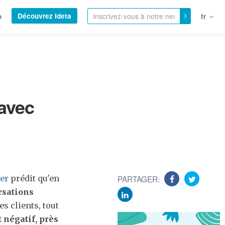
Découvrez Ideta
o
fr
avec
er
prédit qu'en
PARTAGER:
rsations
es clients, tout
t négatif, près