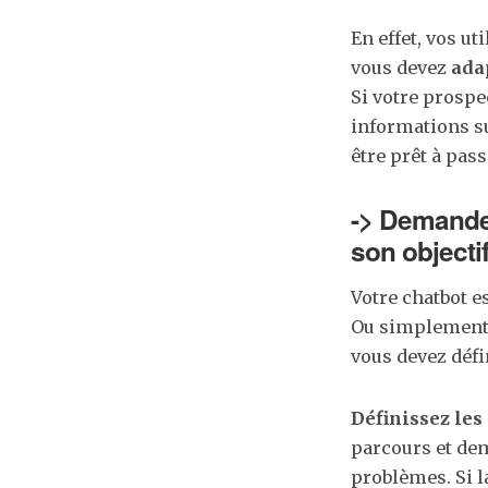
En effet, vos ut
vous devez
adap
Si votre prospe
informations sur
être prêt à pass
-> Demandez
son objecti
Votre chatbot es
Ou simplemen
vous devez déf
Définissez le
parcours et dem
problèmes. Si l