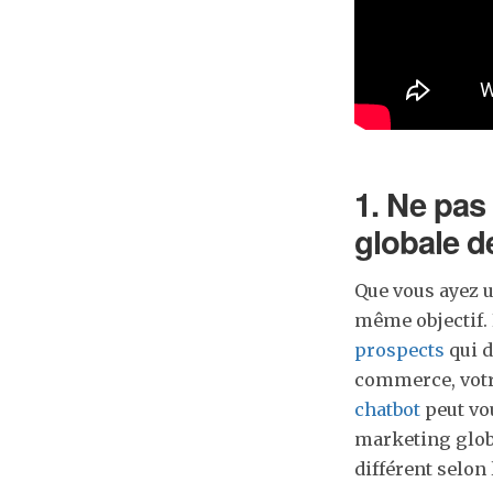
1. Ne pas 
globale d
Que vous ayez 
même objectif. 
prospects
qui d
commerce, votr
chatbot
peut vou
marketing globa
différent selon 