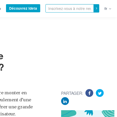
Découvrez Ideta
o
fr
e
?
ire monter en
PARTAGER:
seulement d’une
gérer une grande
isateur.