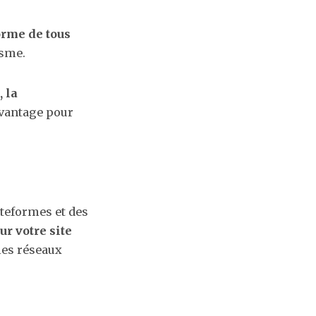
orme de tous
isme.
, la
avantage pour
ateformes et des
r votre site
les réseaux