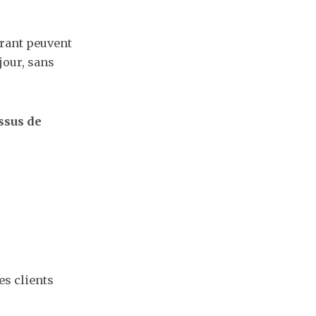
urant peuvent
 jour, sans
ssus de
s clients