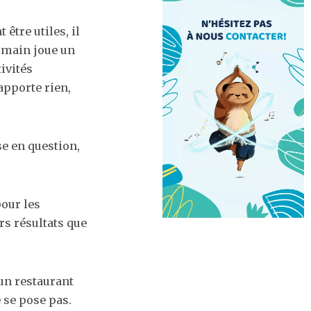
être utiles, il
humain joue un
ivités
’apporte rien,
se en question,
pour les
rs résultats que
un restaurant
 se pose pas.