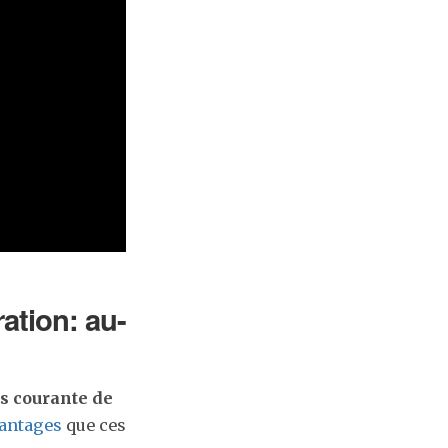
ation: au-
us courante de
vantages
que ces