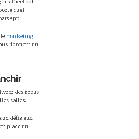
agnes Facebook
porte quel
hatsApp.
le
marketing
vous donnent un
anchir
livrer des repas
les salles.
aux défis aux
 en place un