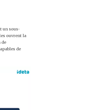
nt un sous-
les ouvrent la
à de
apables de