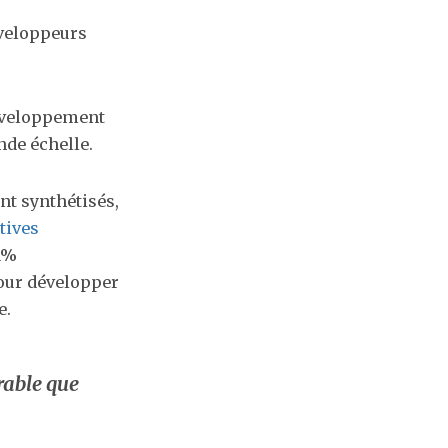
éveloppeurs
développement
nde échelle.
nt synthétisés,
tives
 1%
pour développer
​.
rable que