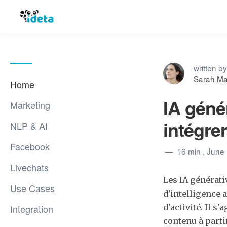
written by
Sarah Ma
Home
IA génér
Marketing
intégre
NLP & AI
Facebook
16 min
, June
Livechats
Les IA générati
Use Cases
d'intelligence 
Integration
d'activité. Il s
contenu à parti