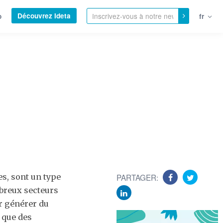
Découvrez Ideta
o
fr
es, sont un type
PARTAGER:
mbreux secteurs
ur générer du
 que des