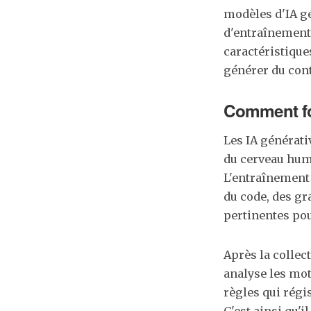
modèles d'IA gé
d'entraînement.
caractéristiques
générer du cont
Comment fo
Les IA générati
du cerveau huma
L'entraînement 
du code, des gr
pertinentes pou
Après la collec
analyse les mot
règles qui régi
C'est ainsi qu'