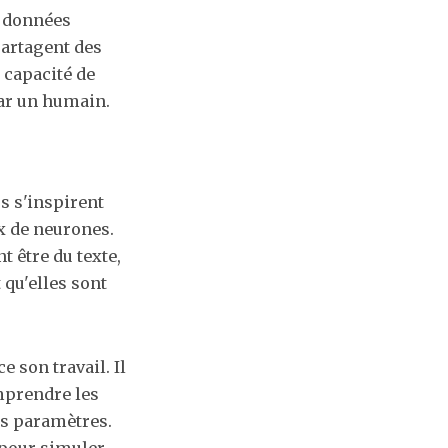
s données
partagent des
a capacité de
r un humain​​.
s s'inspirent
x de neurones.
 être du texte,
 qu'elles sont
 son travail. Il
omprendre les
es paramètres.
r pour simuler