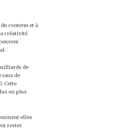
 du contenu et à
a créativité
 peuvent
al.
milliards de
e taux de
. Cette
lus en plus
comment elles
ent rester