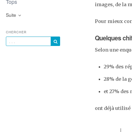
Tops
images, de la m
Suite
Pour mieux com
CHERCHER
Quelques chif
Selon une enquê
29% des rép
28% de la g
et 27% des 
ont déjà utilisé